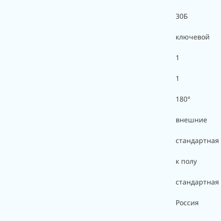
30Б
ключевой
1
1
180°
внешние
стандартная
к полу
стандартная
Россия