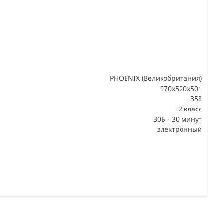
PHOENIX (Великобритания)
970х520х501
358
В
2 класс
30Б - 30 минут
электронный