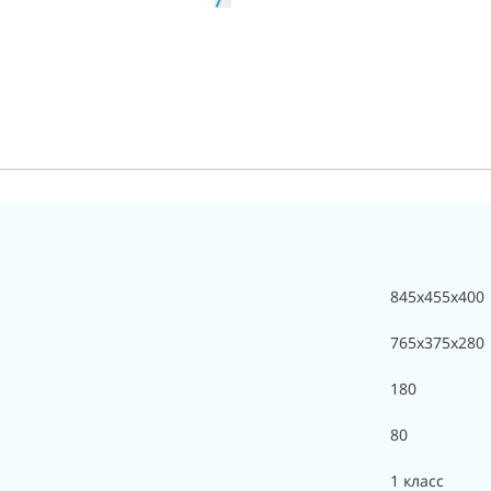
845х455х400
765х375х280
180
80
1 класс