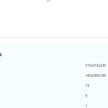
4
215х315х235
180х280х180
13
9
1