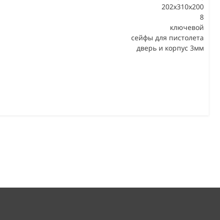
202х310х200
8
В
ключевой
сейфы для пистолета
дверь и корпус 3мм