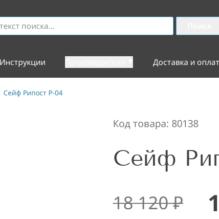
Поиск
Инструкции
Производители
Доставка и опла
Сейф Рипост Р-04
Код товара:
80138
Сейф Рип
18 120
₽