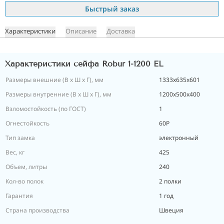
Быстрый заказ
Характеристики
Описание
Доставка
Характеристики сейфа Robur 1-1200 EL
Размеры внешние (В х Ш х Г), мм
1333х635х601
Размеры внутренние (В х Ш х Г), мм
1200х500х400
Взломостойкость (по ГОСТ)
1
Огнестойкость
60P
Тип замка
электронный
Вес, кг
425
Объем, литры
240
Кол-во полок
2 полки
Гарантия
1 год
Страна производства
Швеция