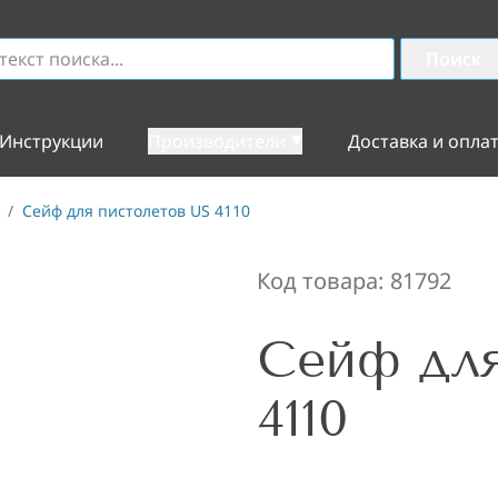
Поиск
Инструкции
Производители
Доставка и опла
/
Сейф для пистолетов US 4110
Код товара:
81792
Сейф для
4110