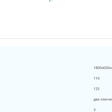
1800x650x
110
125
два ключ
3