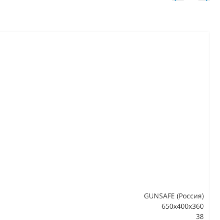
GUNSAFE (Россия)
650х400х360
38
В