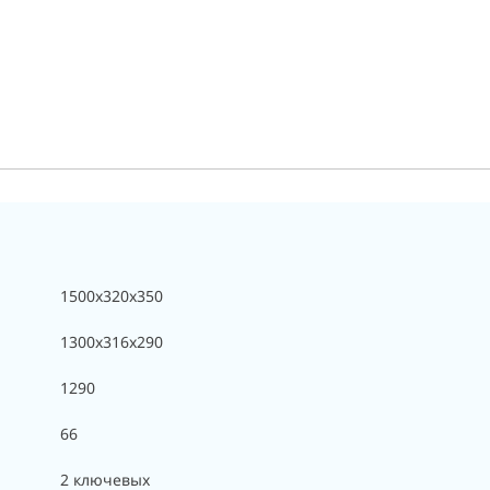
1500x320x350
1300x316x290
1290
66
2 ключевых