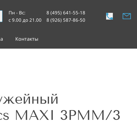
Пн - Вс
:
8 (495) 641-55-18
с 9.00 до 21.00
8 (926) 587-86-50
та
Контакты
ужейный
ics MAXI 3PMM/3