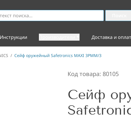
Поиск
Инструкции
Производители
Доставка и опла
NICS
/
Сейф оружейный Safetronics MAXI 3PMM/3
Код товара:
80105
Сейф ор
Safetron