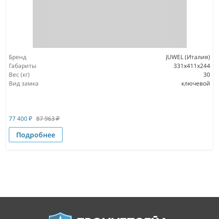
Бренд
JUWEL (Италия)
Габариты
331x411x244
Вес (кг)
30
Вид замка
ключевой
77 400
₽
87 963
₽
Подробнее