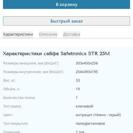
В корзину
Быстрый заказ
Характеристики
Описание
Доставка
Характеристики сейфа Safetronics STR 25M
Размеры внешние, мм (ВхШхГ):
303х450х256
Размеры внутренние, мм (ВхШхГ):
254х393х195
Вес, кг:
33
Объём, л:
19
Количество полок:
1
Тип замка:
ключевой
Цвет:
антрацит (тёмно - серый)
Тип покрытия:
полиуритановое
Гарантия:
1 год