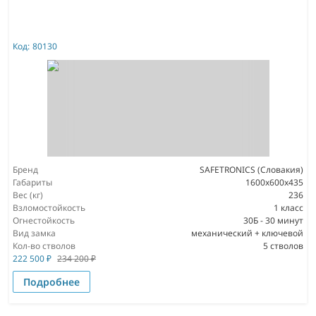
Код:
80130
Бренд
SAFETRONICS (Словакия)
Габариты
1600x600x435
Вес (кг)
236
Взломостойкость
1 класс
Огнестойкость
30Б - 30 минут
Вид замка
механический + ключевой
Кол-во стволов
5 стволов
222 500
₽
234 200
₽
Подробнее