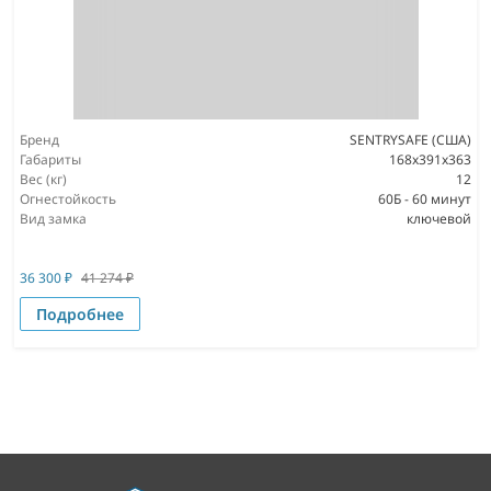
Бренд
SENTRYSAFE (США)
Габариты
168x391x363
Вес (кг)
12
Огнестойкость
60Б - 60 минут
Вид замка
ключевой
36 300
₽
41 274
₽
Подробнее