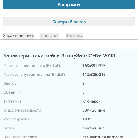
В корзину
Быстрый заказ
Характеристики
Описание
Доставка
Характеристики кейса SentrySafe CHW 20101
Размеры внешние, мм (ВхШхГ):
168x391x363
Размеры внутренние, мм (ВхШхГ)
112х325х216
Вес, кг:
9
Объём, л:
8
Тип замка:
ключевой
Класс огнестойкости:
30Р - 30 мин
Угол открытия:
180°
Петли:
внутренние
Внешняя отделка:
стандартная покраска