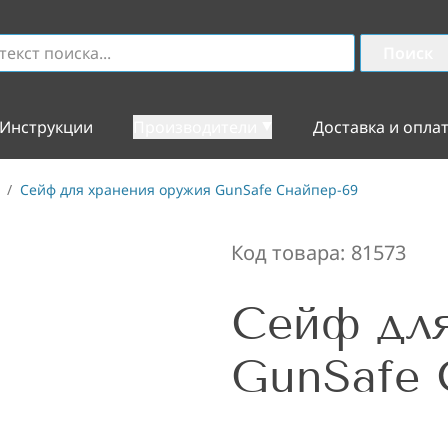
Поиск
Инструкции
Производители
Доставка и опла
/
Сейф для хранения оружия GunSafe Снайпер-69
Код товара:
81573
Сейф для
GunSafe 