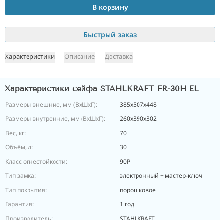
В корзину
Быстрый заказ
Характеристики
Описание
Доставка
Характеристики сейфа STAHLKRAFT FR-30H EL
Размеры внешние, мм (ВхШхГ):
385x507x448
Размеры внутренние, мм (ВхШхГ):
260x390x302
Вес, кг:
70
Объём, л:
30
Класс огнестойкости:
90P
Тип замка:
электронный + мастер-ключ
Тип покрытия:
порошковое
Гарантия:
1 год
Производитель:
STAHLKRAFT