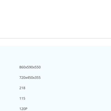
860x590x550
720x450x355
218
115
120P