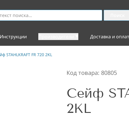
Поиск
Инструкции
Производители
Доставка и опла
йф STAHLKRAFT FR 720 2KL
Код товара:
80805
Сейф ST
2KL