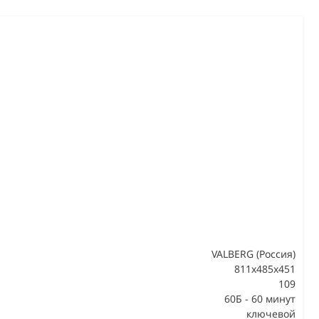
VALBERG (Россия)
811x485x451
109
В
60Б - 60 минут
ключевой