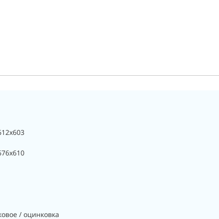
612x603
676х610
овое / оцинковка