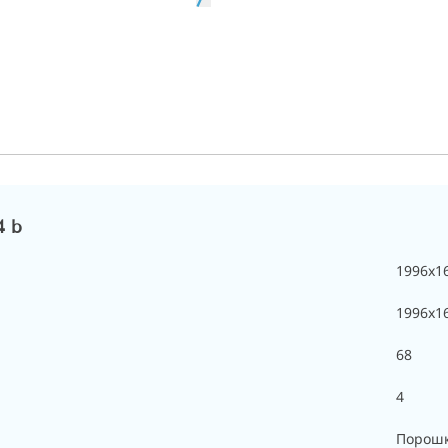
4 b
1996x1
1996х1
68
4
Порошк