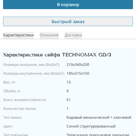
В корзину
Быстрый заказ
Характеристики
Описание
Доставка
Характеристики сейфа TECHNOMAX GD/3
Размеры внешние, мм (ВхШхГ):
210x340x200
Размеры внутренние, мм (ВхШхГ):
185x315x150
Вес, кг:
13
Объём, л:
9
Класс взломостойкости:
S1
Количество полок:
1
Тип замка:
Кодовый механический + ключевой
Цвет:
Синий структурированный
Тип покрытия:
Эпоксидное порошковое покрытие