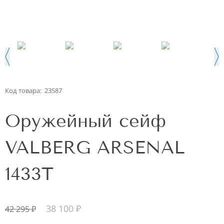
Код товара:
23587
Оружейный сейф
VALBERG ARSENAL
1433Т
38 100
₽
42 295
₽