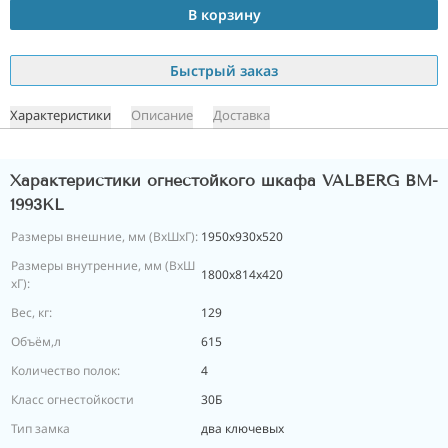
В корзину
Быстрый заказ
Характеристики
Описание
Доставка
Характеристики огнестойкого шкафа VALBERG BM-
1993KL
Размеры внешние, мм (ВхШхГ):
1950х930х520
Размеры внутренние, мм (ВхШ
1800х814х420
хГ):
Вес, кг:
129
Объём,л
615
Количество полок:
4
Класс огнестойкости
30Б
Тип замка
два ключевых