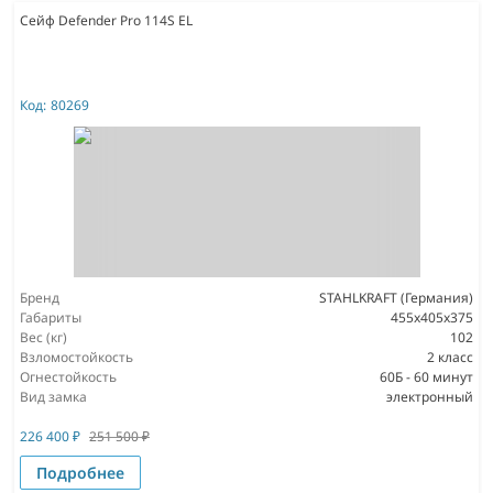
Сейф Defender Pro 114S EL
Код:
80269
Бренд
STAHLKRAFT (Германия)
Габариты
455x405x375
Вес (кг)
102
Взломостойкость
2 класс
Огнестойкость
60Б - 60 минут
Вид замка
электронный
226 400
₽
251 500
₽
Подробнее