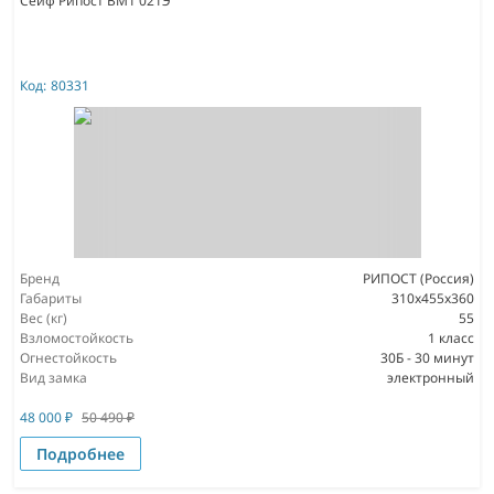
Сейф Рипост ВМ1 021Э
Код:
80331
Бренд
РИПОСТ (Россия)
Габариты
310x455x360
Вес (кг)
55
Взломостойкость
1 класс
Огнестойкость
30Б - 30 минут
Вид замка
электронный
48 000
₽
50 490
₽
Подробнее