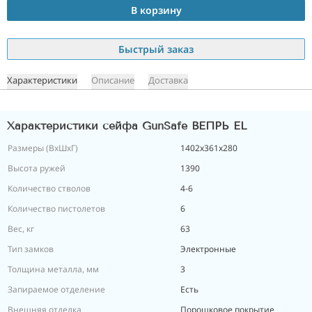
В корзину
Быстрый заказ
Характеристики
Описание
Доставка
Характеристики сейфа GunSafe ВЕПРЬ EL
Размеры (ВxШxГ)
1402х361х280
Высота ружей
1390
Количество стволов
4-6
Количество пистолетов
6
Вес, кг
63
Тип замков
Электронные
Толщина металла, мм
3
Запираемое отделение
Есть
Внешняя отделка
Порошковое покрытие