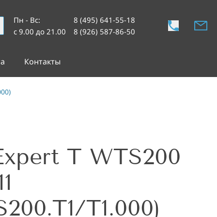
Пн - Вс
:
8 (495) 641-55-18
с 9.00 до 21.00
8 (926) 587-86-50
та
Контакты
00)
Expert T WTS200
11
200.T1/T1.000)