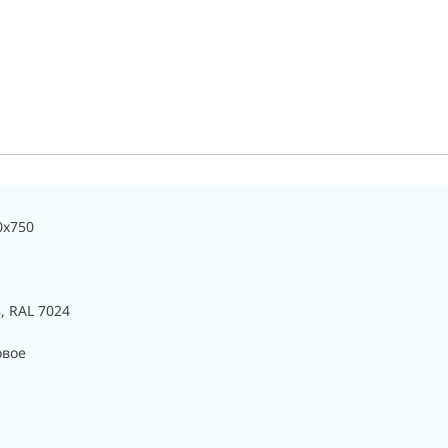
0x750
, RAL 7024
овое