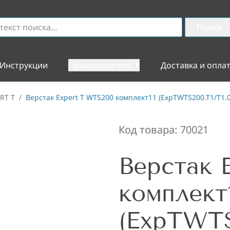
Поиск
Инструкции
Производители
Доставка и опла
RT T
/
Верстак Expert T WTS200 комплект11 (ExpTWTS200.T1/T1.0
Код товара:
70021
Верстак 
комплект
(ExpTWTS