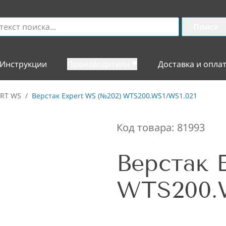
Поиск
Инструкции
Производители
Доставка и опла
ERT WS
/
Верстак Expert WS (№202) WTS200.WS1/WS1.021
Код товара:
81993
Верстак 
WTS200.