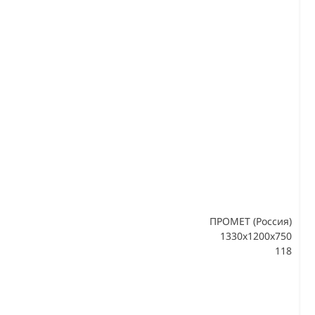
ПРОМЕТ (Россия)
1330x1200x750
118
В