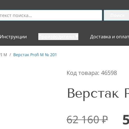
Поиск
Инструкции
Производители
Доставка и опла
FI M
/
Верстак Profi M № 201
Код товара:
46598
Верстак 
62 160
₽