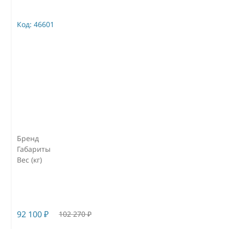
Код:
46601
Бренд
Габариты
Вес (кг)
92 100
₽
102 270
₽