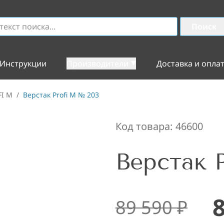
Поиск
Инструкции
Производители
Доставка и опла
FI M
/
Верстак Profi M № 203
Код товара:
46600
Верстак 
89 590
₽