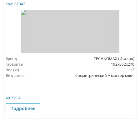
Код:
81042
Бренд
TECHNOMAX (Италия)
Габариты
192x352x270
Вес (кг)
12
Вид замка
биометрический + мастер ключ
40 739
₽
Подробнее