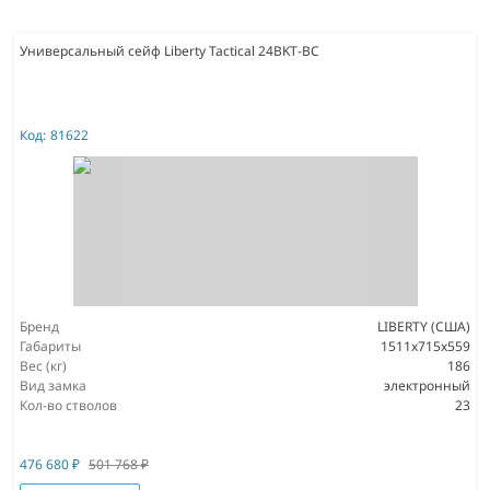
Универсальный сейф Liberty Tactical 24BKT-BC
Код:
81622
Бренд
LIBERTY (США)
Габариты
1511х715х559
Вес (кг)
186
Вид замка
электронный
Кол-во стволов
23
476 680
₽
501 768
₽