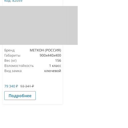
Код:
82059
Бренд
МЕТКОН (РОССИЯ)
Габариты
900x440x400
Вес (кг)
156
Взломостойкость
1 класс
Вид замка
ключевой
79 340
₽
93 341
₽
Подробнее