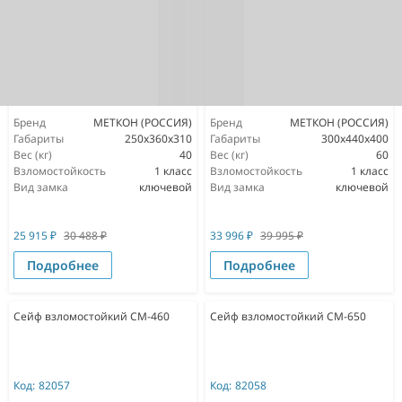
Бренд
МЕТКОН (РОССИЯ)
Бренд
МЕТКОН (РОССИЯ)
Габариты
250x360x310
Габариты
300x440x400
Вес (кг)
40
Вес (кг)
60
Взломостойкость
1 класс
Взломостойкость
1 класс
Вид замка
ключевой
Вид замка
ключевой
25 915
₽
30 488
₽
33 996
₽
39 995
₽
Подробнее
Подробнее
Сейф взломостойкий СМ-460
Сейф взломостойкий СМ-650
Код:
82057
Код:
82058