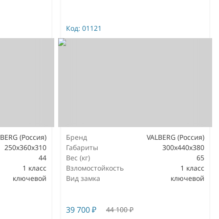
Код:
01121
BERG (Россия)
Бренд
VALBERG (Россия)
250x360x310
Габариты
300x440x380
44
Вес (кг)
65
1 класс
Взломостойкость
1 класс
ключевой
Вид замка
ключевой
39 700
₽
44 100
₽