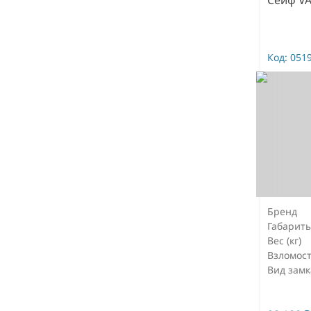
Код:
051
Бренд
Габарит
Вес (кг)
Взломост
Вид замк