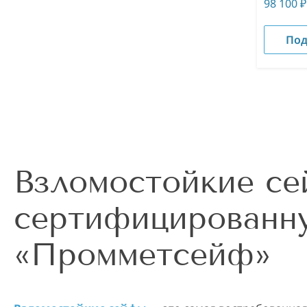
98 100
₽
Под
Взломостойкие с
сертифицированну
«Промметсейф»