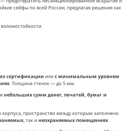
ча — предотвратить несанкционированное вскрытие и
йкие сейфы по всей России, предлагая решения как
 взломостойкости.
ез сертификации
или
с минимальным уровнем
риях
. Толщина стенок — до 5 мм.
ия
небольших сумм денег, печатей, бумаг и
го корпуса, пространство между которым заполнено
храняемых
, так и
неохраняемых помещениях
.