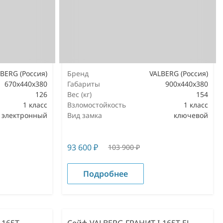
BERG (Россия)
Бренд
VALBERG (Россия)
670x440x380
Габариты
900x440x380
126
Вес (кг)
154
1 класс
Взломостойкость
1 класс
электронный
Вид замка
ключевой
93 600
₽
103 900
₽
Подробнее
-165T
Сейф VALBERG ГРАНИТ I-165T EL