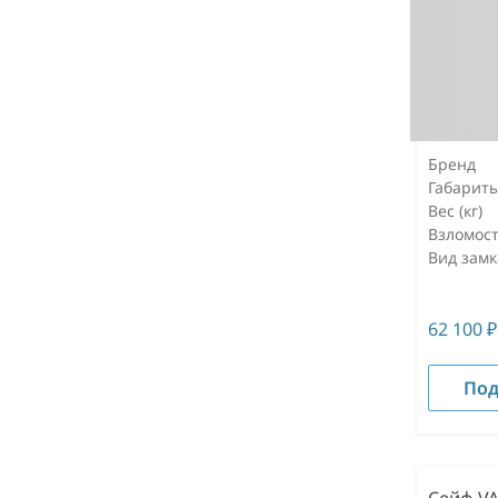
Бренд
Габарит
Вес (кг)
Взломост
Вид замк
62 100
₽
Под
Сейф VA