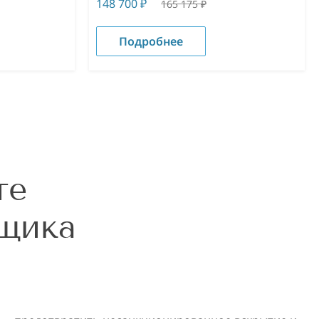
148 700
₽
165 175
₽
Подробнее
те
вщика