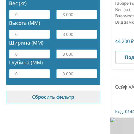
Вес (кг)
Габарит
Вес (кг)
Взломост
Вид замк
Высота (ММ)
44 200
₽
Ширина (ММ)
Под
Глубина (ММ)
Сейф VA
Сбросить фильтр
Код:
014