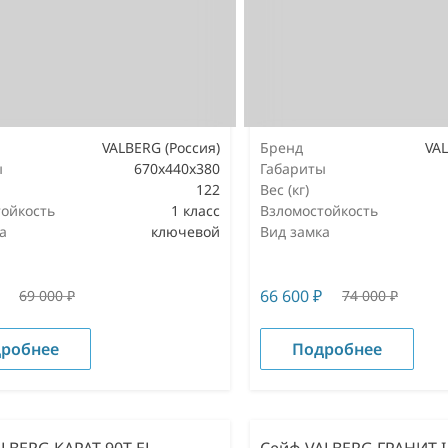
VALBERG (Россия)
Бренд
VAL
ы
670x440x380
Габариты
122
Вес (кг)
ойкость
1 класс
Взломостойкость
а
ключевой
Вид замка
66 600
₽
69 000
₽
74 000
₽
робнее
Подробнее
LBERG КАРАТ-90T EL
Сейф VALBERG ГРАНИТ I