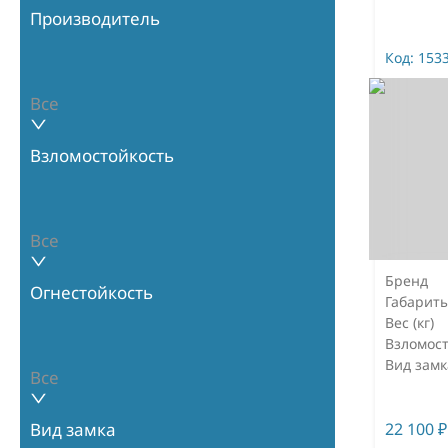
Производитель
Код:
153
Все
Взломостойкость
Все
Бренд
Огнестойкость
Габарит
Вес (кг)
Взломост
Вид замк
Все
22 100
₽
Вид замка