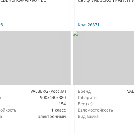
98
Код:
26371
VALBERG (Россия)
Бренд
VAL
ы
900x440x380
Габариты
154
Вес (кг)
ойкость
1 класс
Взломостойкость
а
электронный
Вид замка