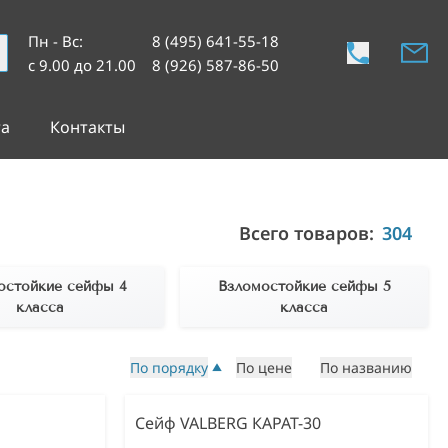
Пн - Вс
:
8 (495) 641-55-18
с 9.00 до 21.00
8 (926) 587-86-50
та
Контакты
Всего товаров:
304
остойкие сейфы 4
Взломостойкие сейфы 5
класса
класса
По порядку
По цене
По названию
Сейф VALBERG КАРАТ-30