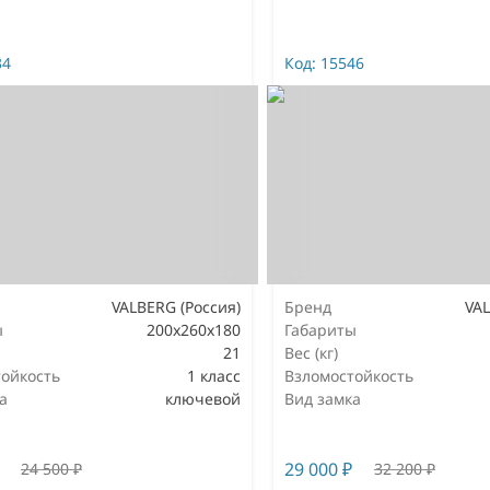
34
Код:
15546
VALBERG (Россия)
Бренд
VAL
ы
200x260x180
Габариты
21
Вес (кг)
ойкость
1 класс
Взломостойкость
а
ключевой
Вид замка
29 000
₽
24 500
₽
32 200
₽