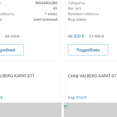
ы
300x440x380
Габариты
65
Вес (кг)
ойкость
1 класс
Взломостойкость
а
электронный
Вид замка
46 800
₽
49 100
₽
51 900
₽
робнее
Подробнее
LBERG КАРАТ-67T
Сейф VALBERG КАРАТ-67
48
Код:
01631