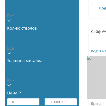
Под
Все
Кол-во стволов
Сейф VA
Все
Код:
007
Толщина металла
Все
Цена ₽
Бренд