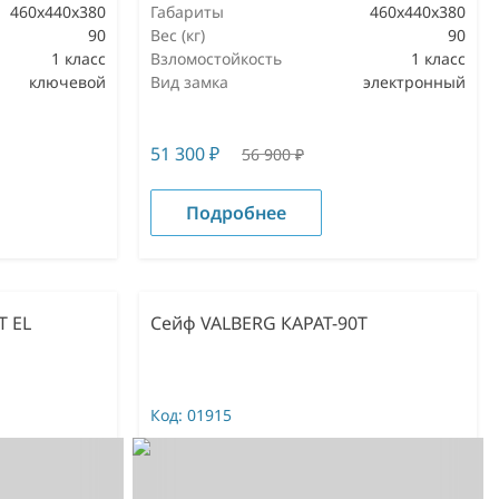
460x440x380
Габариты
460x440x380
90
Вес (кг)
90
1 класс
Взломостойкость
1 класс
ключевой
Вид замка
электронный
51 300
₽
56 900
₽
Подробнее
T EL
Сейф VALBERG КАРАТ-90T
Код:
01915