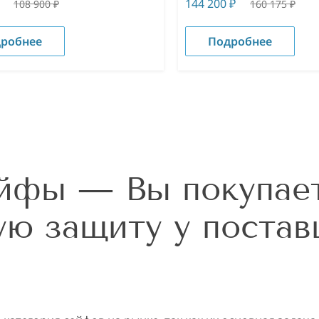
144 200
₽
108 900
₽
160 175
₽
робнее
Подробнее
ейфы — Вы покупае
ю защиту у поста