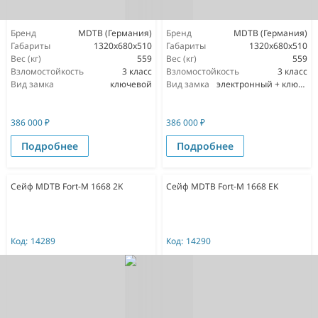
Бренд
MDTB (Германия)
Бренд
MDTB (Германия)
Габариты
1320x680x510
Габариты
1320x680x510
Вес (кг)
559
Вес (кг)
559
Взломостойкость
3 класс
Взломостойкость
3 класс
Вид замка
ключевой
Вид замка
электронный + ключевой
386 000
₽
386 000
₽
Подробнее
Подробнее
Сейф MDTB Fort-M 1668 2K
Сейф MDTB Fort-M 1668 EK
Код:
14289
Код:
14290