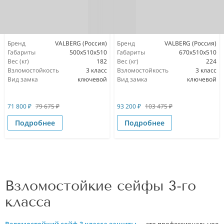
Бренд
VALBERG (Россия)
Бренд
VALBERG (Россия)
Габариты
500x510x510
Габариты
670x510x510
Вес (кг)
182
Вес (кг)
224
Взломостойкость
3 класс
Взломостойкость
3 класс
Вид замка
ключевой
Вид замка
ключевой
71 800
₽
79 675
₽
93 200
₽
103 475
₽
Подробнее
Подробнее
Взломостойкие сейфы 3-го
класса
Взломостойкий сейф 3 класса защиты
— это профессиональное