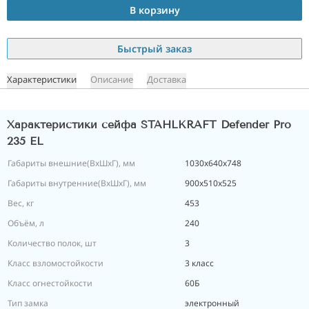
В корзину
Быстрый заказ
Характеристики
Описание
Доставка
Характеристики сейфа STAHLKRAFT Defender Pro
235 EL
Габариты внешние(ВхШхГ), мм
1030х640х748
Габариты внутренние(ВхШхГ), мм
900х510х525
Вес, кг
453
Объём, л
240
Количество полок, шт
3
Класс взломостойкости
3 класс
Класс огнестойкости
60Б
Тип замка
электронный