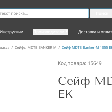
Поиск
Инструкции
Производители
Доставка и опла
ласса
/
Сейфы MDTB BANKER M
/
Сейф MDTB Banker-M 1055 E
Код товара:
15649
Сейф MD
EK