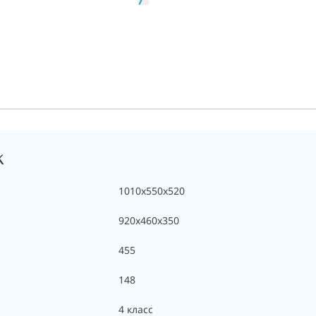
K
1010x550x520
920x460x350
455
148
4 класс