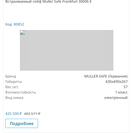
Встраиваемый сейф Muller Safe Frankfurt 30006 E
Код:
80852
Бренд
MULLER SAFE (Германия)
Габариты
430x490x267
Вес (кг)
57
Взломостойкость
1 класс
Вид замка
электронный
425 500
₽
483 571
₽
Подробнее