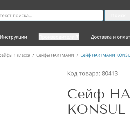
Поиск
Инструкции
Производители
Доставка и опла
сейфы 1 класса
/
Сейфы HARTMANN
/
Сейф HARTMANN KONSU
Код товара:
80413
Сейф H
KONSUL 