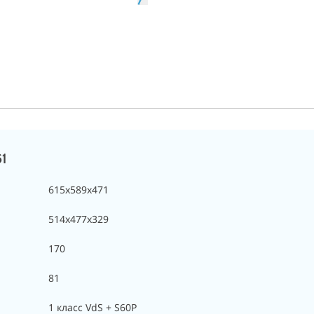
1
615x589x471
514х477х329
170
81
1 класс VdS + S60P