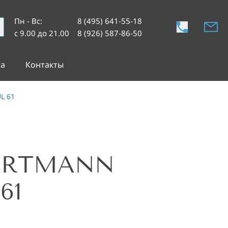
Пн - Вс
:
8 (495) 641-55-18
с 9.00 до 21.00
8 (926) 587-86-50
та
Контакты
L 61
ARTMANN
61