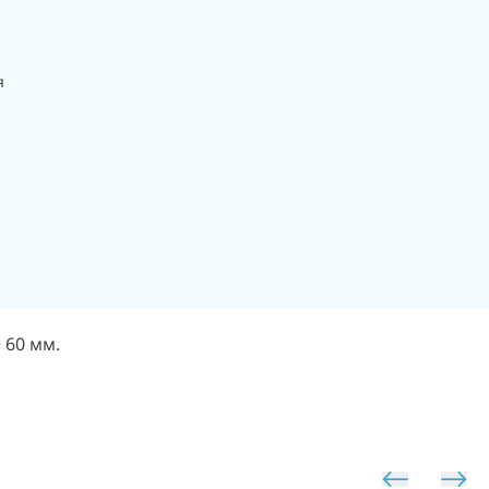
я
 60 мм.