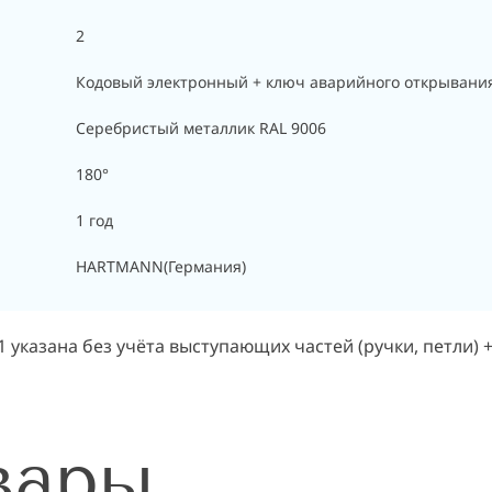
2
Кодовый электронный + ключ аварийного открывани
Cеребристый металлик RAL 9006
180°
1 год
HARTMANN(Германия)
казана без учёта выступающих частей (ручки, петли) +
вары