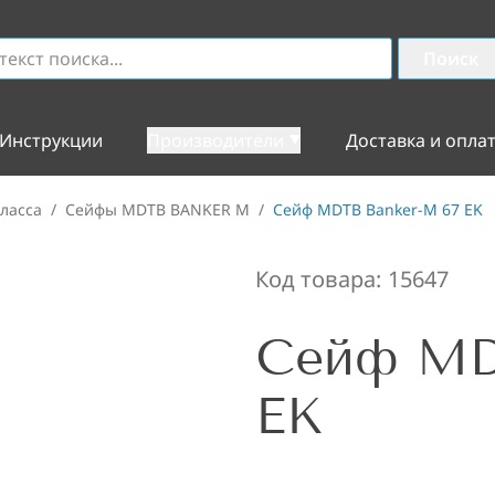
Поиск
Инструкции
Производители
Доставка и опла
ласса
/
Сейфы MDTB BANKER M
/
Сейф MDTB Banker-M 67 EK
Код товара:
15647
Сейф MD
EK