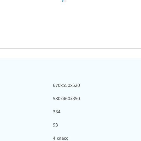
670x550x520
580x460x350
334
93
4 класс