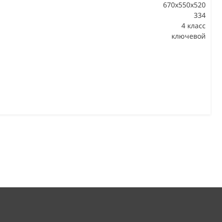
670x550x520
334
В
4 класс
ключевой