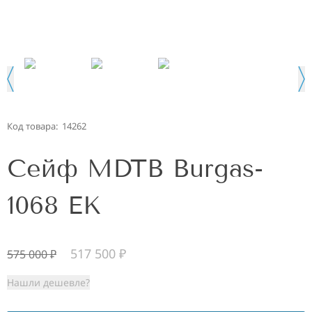
Код товара:
14262
Сейф MDTB Burgas-
1068 EK
517 500
₽
575 000
₽
Нашли дешевле?