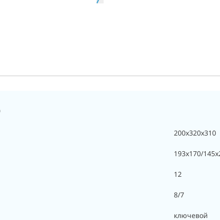
0
200х320х310
193х170/145х
12
8/7
ключевой