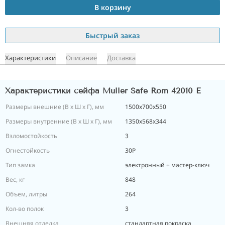
В корзину
Быстрый заказ
Характеристики
Описание
Доставка
Характеристики сейфа Muller Safe Rom 42010 E
Размеры внешние (В х Ш х Г), мм
1500х700х550
Размеры внутренние (В х Ш х Г), мм
1350х568х344
Взломостойкость
3
Огнестойкость
30P
Тип замка
электронный + мастер-ключ
Вес, кг
848
Объем, литры
264
Кол-во полок
3
Внешняя отделка
стандартная покраска