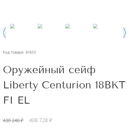
Код товара:
81653
Оружейный сейф
Liberty Centurion 18BKT
FI EL
408 728
₽
430 240
₽