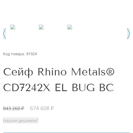
Код товара:
81924
Сейф Rhino Metals®
CD7242X EL BUG BC
674 608
₽
843 260
₽
Нашли дешевле?