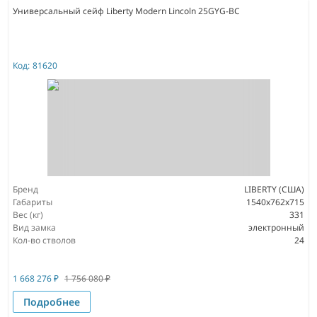
Универсальный сейф Liberty Modern Lincoln 25GYG-BC
Код:
81620
Бренд
LIBERTY (США)
Габариты
1540x762x715
Вес (кг)
331
Вид замка
электронный
Кол-во стволов
24
1 668 276
₽
1 756 080
₽
Подробнее