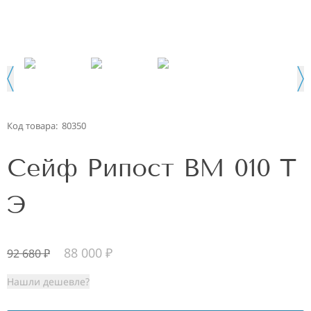
Код товара:
80350
Сейф Рипост ВМ 010 Т
Э
88 000
₽
92 680
₽
Нашли дешевле?