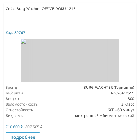
Сейф Burg-Wachter OFFICE DOKU 121E
Код:
80767
Бренд
BURG-WACHTER (Германия)
Габариты
626x641x555
Вес (кг)
300
Взломостойкость
2 класс
Огнестойкость
60Б - 60 минут
Вид замка
электронный + биометрический
710 600
₽
807 505
₽
Подробнее