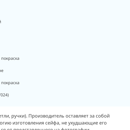
й
 покраска
не
 покраска
7024)
тли, ручки). Производитель оставляет за собой
логию изготовления сейфа, не ухудшающие его
ься от представленного на фотографии.