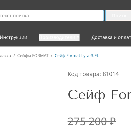
Поиск
Инструкции
Производители
Доставка и опла
ласса
/
Сейфы FORMAT
/
Сейф Format Lyra-3.EL
Код товара:
81014
Сейф For
275 200
₽