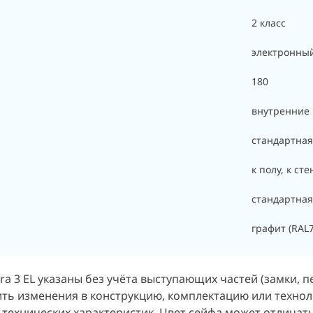
2 класс
электронны
180
внутренние
стандартная
к полу, к сте
стандартная
графит (RAL
 3 EL указаны без учёта выступающих частей (замки, пе
ить изменения в конструкцию, комплектацию или техно
 технических характеристик. Цвет сейфа может отличат