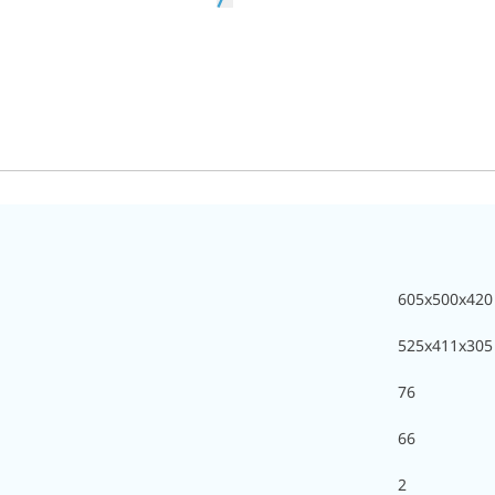
605х500х420
525х411х305
76
66
2