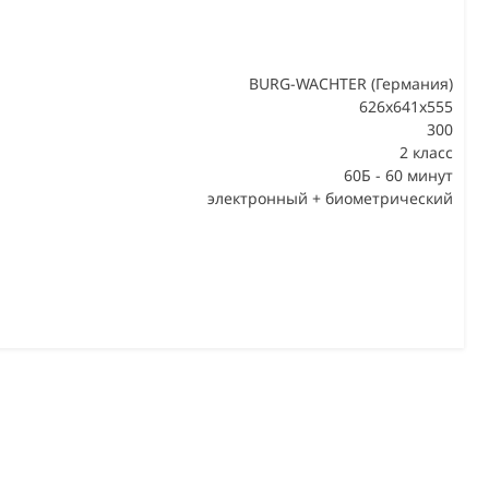
BURG-WACHTER (Германия)
626x641x555
300
В
2 класс
60Б - 60 минут
электронный + биометрический