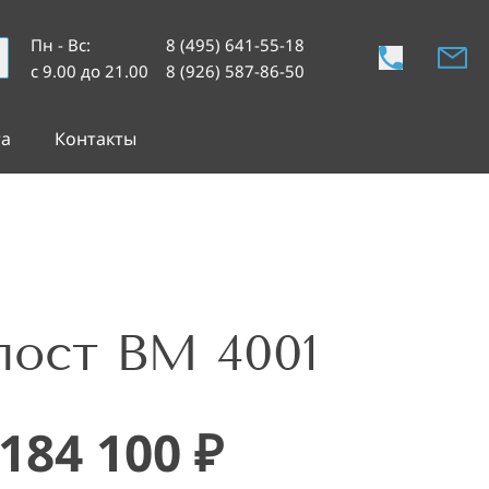
Пн - Вс
:
8 (495) 641-55-18
с 9.00 до 21.00
8 (926) 587-86-50
та
Контакты
ост ВМ 4001
184 100
₽