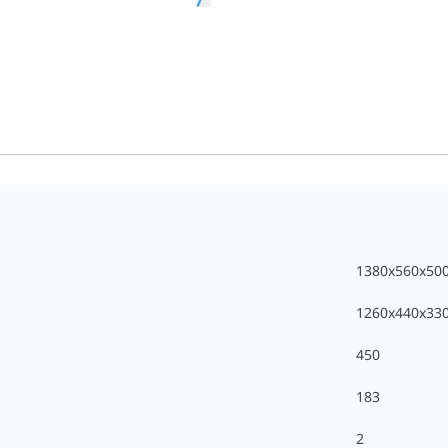
1380х560х50
1260х440х33
450
183
2