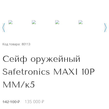
Код товара:
80113
Сейф оружейный
Safetronics MAXI 10P
MM/к5
135 000
₽
142 100
₽