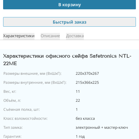
В корзину
Быстрый заказ
Характеристики
Описание
Доставка
Характеристики офисного сейфа Safetronics NTL-
22ME
Размеры внешние, мм (ВхШхГ):
220х370х267
Размеры внутренние, мм (ВхШхГ):
215х366х225
Вес, кг:
11
Объём, л:
22
Съёмная полка, шт:
1
Класс взломостойкости:
без класса
Тип замка:
электронный + мастер-ключ
Гарантия:
1 год