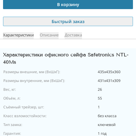
В корзину
Быстрый заказ
Характеристики
Описание
Доставка
Характеристики офисного сейфа Safetronics NTL-
40Ms
Размеры внешние, мм (ВхШхГ):
435х435х360
Размеры внутренние, мм (ВхШхГ):
431х431х309
Вес, кг:
26
Объём, л:
55
Съёмный трейзер, шт:
1
Класс взломостойкости:
без класса
Тип замка:
ключевой
Гарантия:
1 год