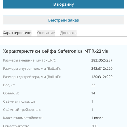
В корзину
Быстрый заказ
Характеристики
Описание
Доставка
Характеристики сейфа Safetronics NTR-22Ms
Размеры внешние, мм (ВхШхГ):
282x352x287
Размеры внутренние, мм (ВхШхГ):
242x312x220
Размеры до трейзера, мм (ВхШхГ):
120х312х220
Вес, кг:
33
Объём, л:
14
Съёмная полка, шт:
1
Съёмный трейзер, шт:
1
Класс взломостойкости:
1 класс
Огнестойкость:
30Б