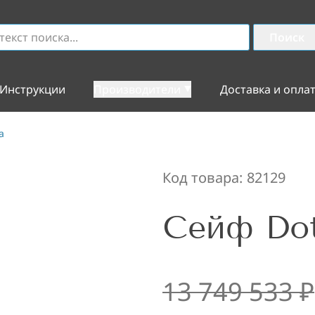
Поиск
Инструкции
Производители
Доставка и опла
a
Код товара:
82129
Сейф Dott
13 749 533
₽