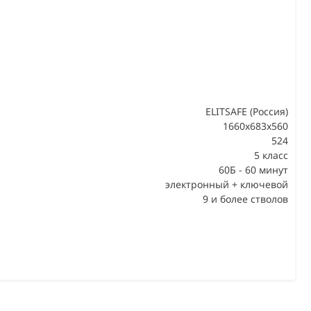
ELITSAFE (Россия)
1660x683x560
524
В
5 класс
60Б - 60 минут
электронный + ключевой
9 и более стволов