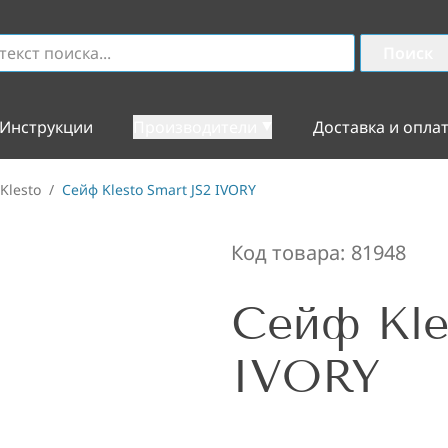
Поиск
Инструкции
Производители
Доставка и опла
Klesto
/
Сейф Klesto Smart JS2 IVORY
Код товара:
81948
Сейф Kle
IVORY