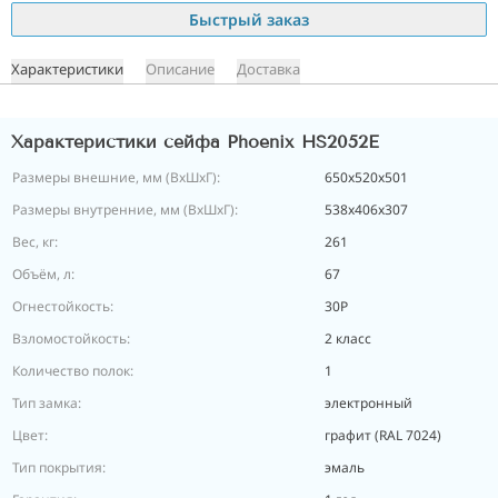
Быстрый заказ
Характеристики
Описание
Доставка
Характеристики сейфа Phoenix HS2052E
Размеры внешние, мм (ВхШхГ):
650x520x501
Размеры внутренние, мм (ВхШхГ):
538x406x307
Вес, кг:
261
Объём, л:
67
Огнестойкость:
30P
Взломостойкость:
2 класс
Количество полок:
1
Тип замка:
электронный
Цвет:
графит (RAL 7024)
Тип покрытия:
эмаль