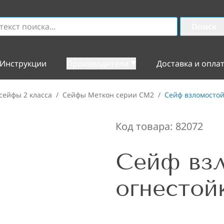
Поиск
Инструкции
Производители
Доставка и опла
сейфы 2 класса
/
Сейфы Меткон серии СМ2
/
Сейф взломостой
Код товара:
82072
Сейф вз
огнестой