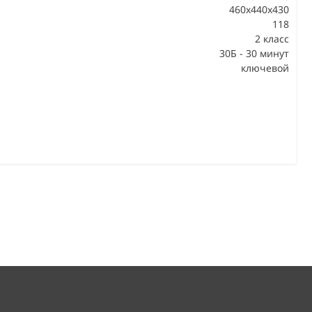
460x440x430
118
В
2 класс
30Б - 30 минут
ключевой