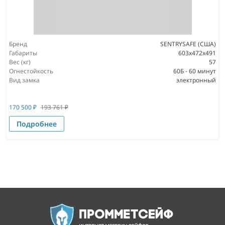
Бренд
SENTRYSAFE (США)
Габариты
603x472x491
Вес (кг)
57
Огнестойкость
60Б - 60 минут
Вид замка
электронный
170 500
₽
193 761
₽
Подробнее