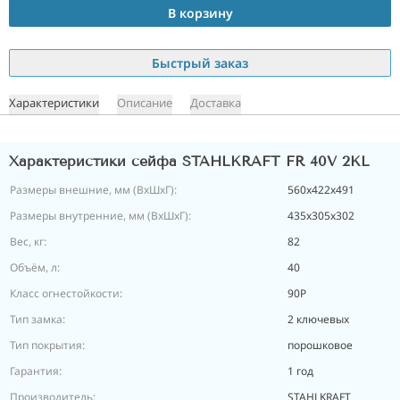
В корзину
Быстрый заказ
Характеристики
Описание
Доставка
Характеристики сейфа STAHLKRAFT FR 40V 2KL
Размеры внешние, мм (ВхШхГ):
560x422x491
Размеры внутренние, мм (ВхШхГ):
435x305x302
Вес, кг:
82
Объём, л:
40
Класс огнестойкости:
90P
Тип замка:
2 ключевых
Тип покрытия:
порошковое
Гарантия:
1 год
Производитель:
STAHLKRAFT