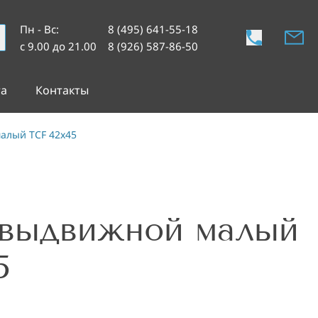
Пн - Вс
:
8 (495) 641-55-18
с 9.00 до 21.00
8 (926) 587-86-50
та
Контакты
алый TCF 42x45
 выдвижной малый
5