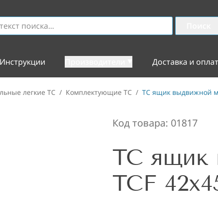
Поиск
Инструкции
Производители
Доставка и опла
льные легкие TC
/
Комплектующие ТС
/
TC ящик выдвижной м
Код товара:
01817
TC ящик
TCF 42x4